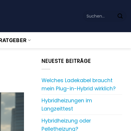
RATGEBER
NEUESTE BEITRÄGE
Welches Ladekabel braucht
mein Plug-in-Hybrid wirklich?
Hybridheizungen im
Langzeittest
Hybridheizung oder
Pelletheizung?