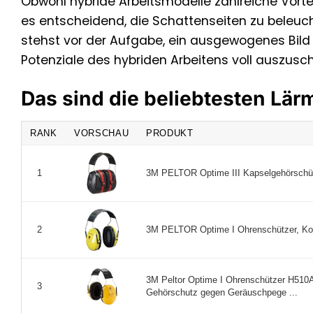
Obwohl hybride Arbeitsmodelle zahlreiche Vorte
es entscheidend, die Schattenseiten zu beleuc
stehst vor der Aufgabe, ein ausgewogenes Bild zu
Potenziale des hybriden Arbeitens voll auszusc
Das sind die beliebtesten Lä
RANK
VORSCHAU
PRODUKT
3M PELTOR Optime III Kapselgehörschütz
1
3M PELTOR Optime I Ohrenschützer, Kop
2
3M Peltor Optime I Ohrenschützer H510A
3
Gehörschutz gegen Geräuschpege ...