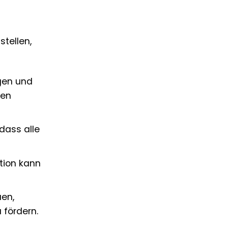
tellen,
gen und
ten
 dass alle
tion kann
en,
 fördern.