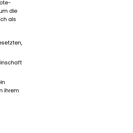
mote-
 um die
ch als
esetzten,
einschaft
in
on ihrem