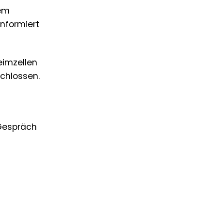
nem
informiert
eimzellen
chlossen.
Gespräch