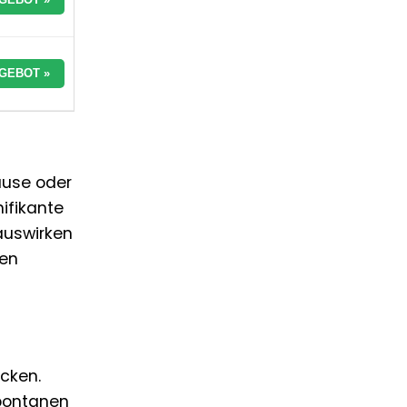
GEBOT »
ause oder
nifikante
auswirken
men
cken.
spontanen