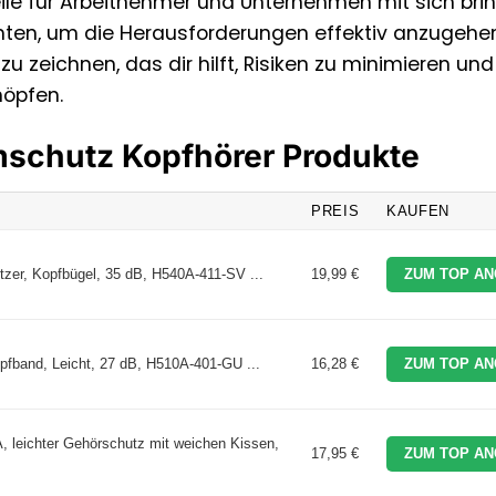
ile für Arbeitnehmer und Unternehmen mit sich brin
hten, um die Herausforderungen effektiv anzugehe
 zeichnen, das dir hilft, Risiken zu minimieren und
höpfen.
rmschutz Kopfhörer Produkte
PREIS
KAUFEN
er, Kopfbügel, 35 dB, H540A-411-SV ...
19,99 €
ZUM TOP AN
fband, Leicht, 27 dB, H510A-401-GU ...
16,28 €
ZUM TOP AN
, leichter Gehörschutz mit weichen Kissen,
17,95 €
ZUM TOP AN