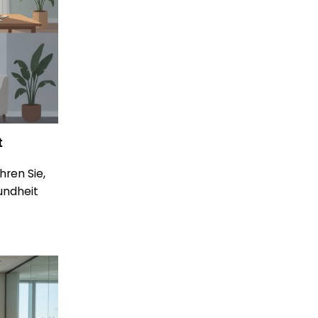
t
ren Sie,
undheit