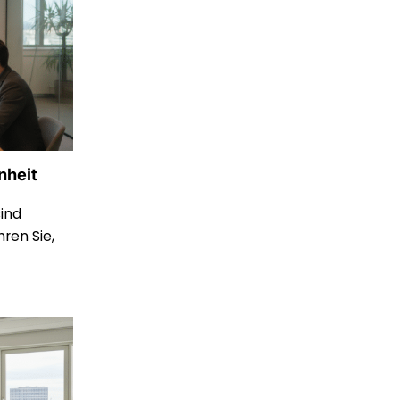
nheit
sind
ren Sie,