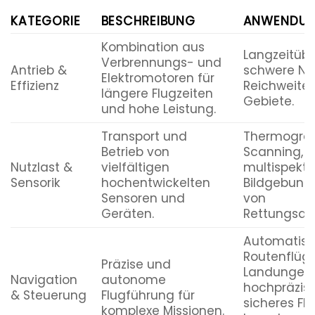
KATEGORIE
BESCHREIBUNG
ANWENDUNG
Kombination aus
Langzeitüb
Verbrennungs- und
Antrieb &
schwere Nut
Elektromotoren für
Effizienz
Reichweite 
längere Flugzeiten
Gebiete.
und hohe Leistung.
Transport und
Thermografi
Betrieb von
Scanning,
Nutzlast &
vielfältigen
multispektr
Sensorik
hochentwickelten
Bildgebung,
Sensoren und
von
Geräten.
Rettungsau
Automatis
Routenflüg
Präzise und
Landungen,
Navigation
autonome
hochpräzise
& Steuerung
Flugführung für
sicheres Fli
komplexe Missionen.