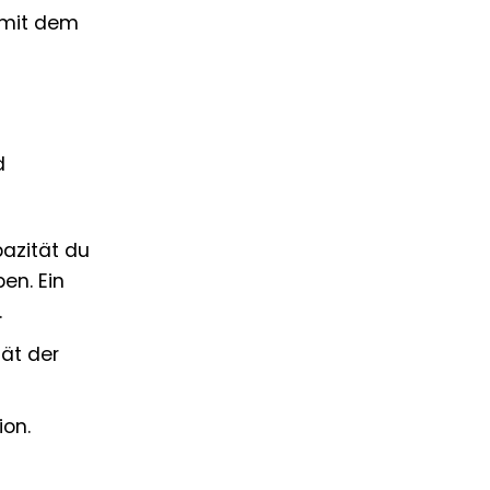
 mit dem
d
pazität du
en. Ein
.
ät der
ion.