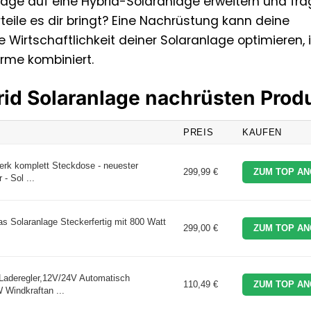
ge auf eine Hybrid-Solaranlage erweitern und frag
eile es dir bringt? Eine Nachrüstung kann deine
 Wirtschaftlichkeit deiner Solaranlage optimieren,
rme kombiniert.
rid Solaranlage nachrüsten Prod
PREIS
KAUFEN
rk komplett Steckdose - neuester
299,99 €
ZUM TOP AN
- Sol ...
s Solaranlage Steckerfertig mit 800 Watt
299,00 €
ZUM TOP AN
aderegler,12V/24V Automatisch
110,49 €
ZUM TOP AN
Windkraftan ...