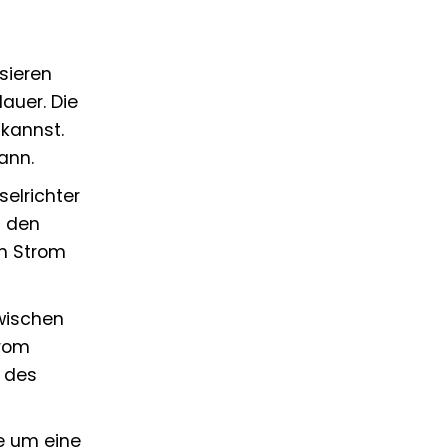
sieren
auer. Die
 kannst.
ann.
elrichter
l den
n Strom
zwischen
trom
l des
e um eine