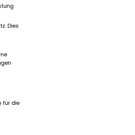
stung
z. Dies
rne
lagen
 für die