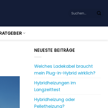
RATGEBER
NEUESTE BEITRÄGE
Welches Ladekabel braucht
mein Plug-in-Hybrid wirklich?
Hybridheizungen im
Langzeittest
Hybridheizung oder
Pelletheizung?