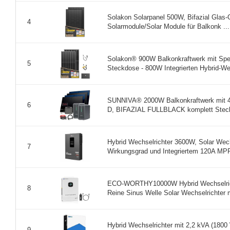
Solakon Solarpanel 500W, Bifazial Glas-
4
Solarmodule/Solar Module für Balkonk ...
Solakon® 900W Balkonkraftwerk mit Spei
5
Steckdose - 800W Integrierten Hybrid-We 
SUNNIVA® 2000W Balkonkraftwerk mit 
6
D, BIFAZIAL FULLBLACK komplett Steck
Hybrid Wechselrichter 3600W, Solar Wec
7
Wirkungsgrad und Integriertem 120A MPP
ECO-WORTHY10000W Hybrid Wechselric
8
Reine Sinus Welle Solar Wechselrichter 
Hybrid Wechselrichter mit 2,2 kVA (1800 
9