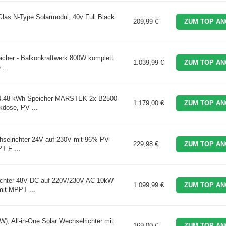
Glas N-Type Solarmodul, 40v Full Black
209,99 €
ZUM TOP AN
cher - Balkonkraftwerk 800W komplett
1.039,99 €
ZUM TOP AN
...
4.48 kWh Speicher MARSTEK 2x B2500-
1.179,00 €
ZUM TOP AN
dose, PV ...
hselrichter 24V auf 230V mit 96% PV-
229,98 €
ZUM TOP AN
T F ...
hter 48V DC auf 220V/230V AC 10kW
1.099,99 €
ZUM TOP AN
mit MPPT ...
W), All-in-One Solar Wechselrichter mit
169,00 €
ZUM TOP AN