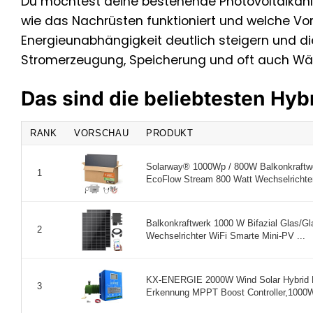
Du möchtest deine bestehende Photovoltaikanla
wie das Nachrüsten funktioniert und welche Vort
Energieunabhängigkeit deutlich steigern und die
Stromerzeugung, Speicherung und oft auch Wä
Das sind die beliebtesten Hyb
RANK
VORSCHAU
PRODUKT
Solarway® 1000Wp / 800W Balkonkraftwe
1
EcoFlow Stream 800 Watt Wechselrichter 
Balkonkraftwerk 1000 W Bifazial Glas/Gla
2
Wechselrichter WiFi Smarte Mini-PV ...
KX-ENERGIE 2000W Wind Solar Hybrid L
3
Erkennung MPPT Boost Controller,1000W 