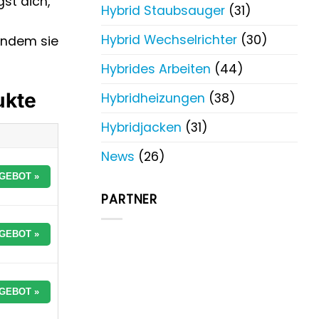
st dich,
Hybrid Staubsauger
(31)
Hybrid Wechselrichter
(30)
 indem sie
Hybrides Arbeiten
(44)
ukte
Hybridheizungen
(38)
Hybridjacken
(31)
News
(26)
GEBOT »
PARTNER
GEBOT »
GEBOT »