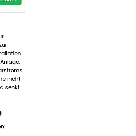
ur
zur
allation
-Anlage.
arstroms.
ne nicht
nd senkt
e
n: