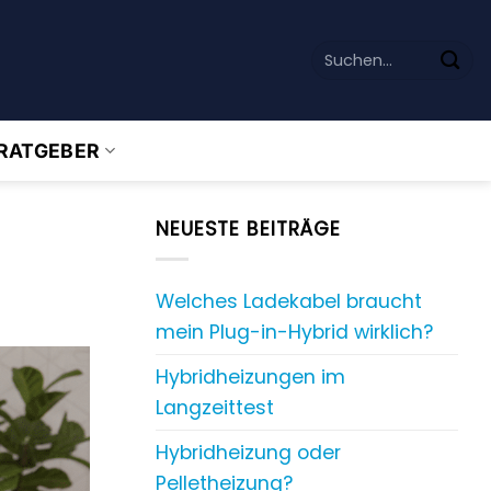
RATGEBER
NEUESTE BEITRÄGE
Welches Ladekabel braucht
mein Plug-in-Hybrid wirklich?
Hybridheizungen im
Langzeittest
Hybridheizung oder
Pelletheizung?