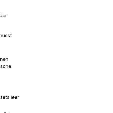
der
 musst
enen
tische
tets leer