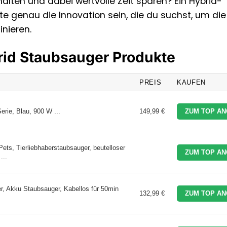
lten und dabei wertvolle Zeit sparen? Ein Hybrid-
e genau die Innovation sein, die du suchst, um die
nieren.
brid Staubsauger Produkte
PREIS
KAUFEN
rie, Blau, 900 W ...
149,99 €
ZUM TOP AN
 Tierliebhaberstaubsauger, beutelloser
ZUM TOP AN
...
r, Akku Staubsauger, Kabellos für 50min
132,99 €
ZUM TOP AN