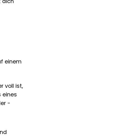
 dich
uf einem
oll ist,
s eines
er -
und