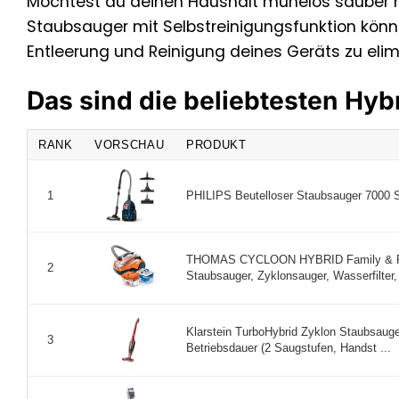
Möchtest du deinen Haushalt mühelos sauber ha
Staubsauger mit Selbstreinigungsfunktion könnt
Entleerung und Reinigung deines Geräts zu elimi
Das sind die beliebtesten Hy
RANK
VORSCHAU
PRODUKT
PHILIPS Beutelloser Staubsauger 7000 Se
1
THOMAS CYCLOON HYBRID Family & Pets,
2
Staubsauger, Zyklonsauger, Wasserfilter, 
Klarstein TurboHybrid Zyklon Staubsauge
3
Betriebsdauer (2 Saugstufen, Handst ...