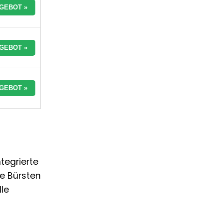
GEBOT »
GEBOT »
GEBOT »
tegrierte
ie Bürsten
lle