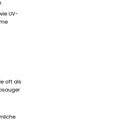
.
wie UV-
hme
e oft als
ubsauger
mliche