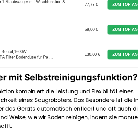
n-1 Staubsauger mit Wischfunktion &
77,77 €
ZUM TOP AN
59,00 €
ZUM TOP AN
e Beutel,1600W
130,00 €
ZUM TOP AN
 Filter Bodendüse für Pa ...
er mit Selbstreinigungsfunktion?
ion kombiniert die Leistung und Flexibilität eines
keit eines Saugroboters. Das Besondere ist die in
ter des Geräts automatisch entleert und oft auch d
t und Weise, wie wir Böden reinigen, indem sie manue
afft.