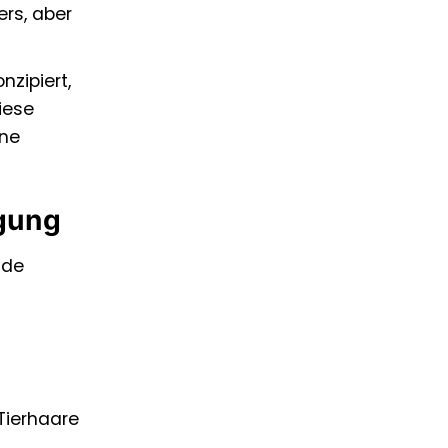
ers, aber
zipiert,
iese
ine
igung
nde
Tierhaare