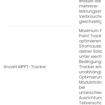
erlaubt die 
mehrerer
leistungssta
Verbraucher
gleichzeitig.
Maximum Po
Point Tracke
optimieren d
Stromausbe
deiner Sola
unter wechs
Bedingungen
Anzahl MPPT-Tracker
Tracker erla
unabhängig
Optimierung
Modulstränge
bei
unterschiedl
Ausrichtung
Teilverschat