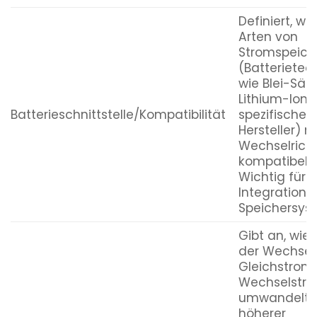
Definiert, we
Arten von
Stromspeich
(Batterietec
wie Blei-Säu
Lithium-Ione
Batterieschnittstelle/Kompatibilität
spezifische
Hersteller) 
Wechselrich
kompatibel s
Wichtig für d
Integration 
Speichersys
Gibt an, wie 
der Wechselr
Gleichstrom 
Wechselstr
umwandelt. 
höherer