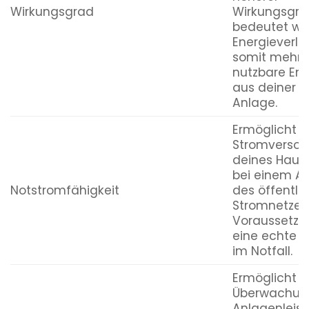
Wirkungsgrad
Wirkungsgra
bedeutet we
Energieverlu
somit mehr
nutzbare Ene
aus deiner P
Anlage.
Ermöglicht d
Stromversor
deines Haus
bei einem Au
Notstromfähigkeit
des öffentli
Stromnetzes
Voraussetzu
eine echte A
im Notfall.
Ermöglicht d
Überwachun
Anlagenleis