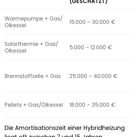
(GESCHÄTZT)
(
3
Wärmepumpe + Gas/
15.000 – 30.000 €
n
Ölkessel
u
2
Solarthermie + Gas/
5.000 – 12.000 €
(
Ölkessel
W
5
S
Brennstoffzelle + Gas
25.000 – 40.000 €
u
H
4
Pellets + Gas/Ölkessel
18.000 – 35.000 €
n
G
Die Amortisationszeit einer Hybridheizung