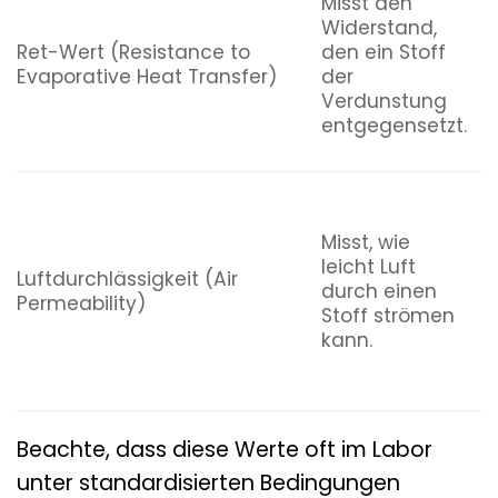
Misst den
b
Widerstand,
g
Ret-Wert (Resistance to
den ein Stoff
u
Evaporative Heat Transfer)
der
A
Verdunstung
i
entgegensetzt.
p
f
O
A
Misst, wie
e
leicht Luft
L
Luftdurchlässigkeit (Air
durch einen
m
Permeability)
Stoff strömen
F
kann.
v
i
l
Beachte, dass diese Werte oft im Labor
unter standardisierten Bedingungen