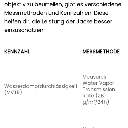
objektiv zu beurteilen, gibt es verschiedene
Messmethoden und Kennzahlen. Diese
helfen dir, die Leistung der Jacke besser
einzuschätzen.
KENNZAHL
MESSMETHODE
G
Measures
p
Water Vapor
Wasserdampfdurchlässigkeit
S
Transmission
(MVTR)
S
Rate (z.B.
k
g/m²/24h)
W
A
E