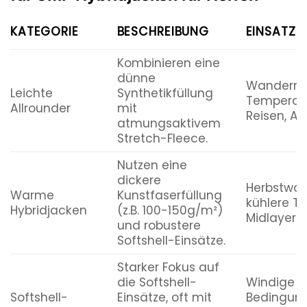
KATEGORIE
BESCHREIBUNG
EINSATZB
Kombinieren eine
dünne
Wandern b
Leichte
Synthetikfüllung
Temperatu
Allrounder
mit
Reisen, All
atmungsaktivem
Stretch-Fleece.
Nutzen eine
dickere
Herbstwa
Warme
Kunstfaserfüllung
kühlere Ta
Hybridjacken
(z.B. 100-150g/m²)
Midlayer b
und robustere
Softshell-Einsätze.
Starker Fokus auf
die Softshell-
Windige
Softshell-
Einsätze, oft mit
Bedingung