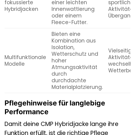
fokussierte
einer leichten
sportliche
Hybridjacken
Innenwattierung
Aktivitäten
oder einem
Übergangs
Fleece-Futter.
Bieten eine
Kombination aus
Isolation,
Vielseitig
Wetterschutz und
Multifunktionale
Aktivitäten
hoher
Modelle
wechselha
Atmungsaktivität
Wetterbe
durch
durchdachte
Materialplatzierung.
Pflegehinweise für langlebige
Performance
Damit deine CMP Hybridjacke lange ihre
Funktion erfüllt, ist die richtige Pflege