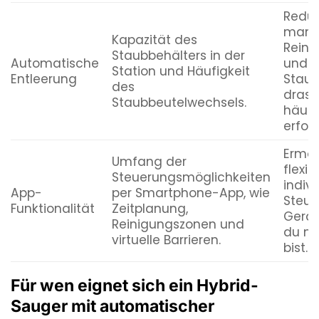
Reduz
manu
Kapazität des
Rein
Staubbehälters in der
Automatische
und d
Station und Häufigkeit
Entleerung
Staub
des
drast
Staubbeutelwechsels.
häufi
erford
Ermög
Umfang der
flexib
Steuerungsmöglichkeiten
indivi
App-
per Smartphone-App, wie
Steue
Funktionalität
Zeitplanung,
Gerät
Reinigungszonen und
du ni
virtuelle Barrieren.
bist.
Für wen eignet sich ein Hybrid-
Sauger mit automatischer