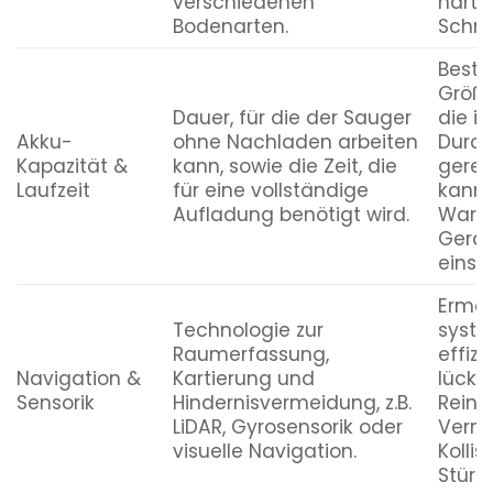
verschiedenen
hart
Bodenarten.
Schmu
Besti
Größe
Dauer, für die der Sauger
die i
Akku-
ohne Nachladen arbeiten
Durc
Kapazität &
kann, sowie die Zeit, die
gerei
Laufzeit
für eine vollständige
kann,
Aufladung benötigt wird.
Warte
Gerät
einsat
Ermög
Technologie zur
syste
Raumerfassung,
effiz
Navigation &
Kartierung und
lücke
Sensorik
Hindernisvermeidung, z.B.
Reini
LiDAR, Gyrosensorik oder
Verm
visuelle Navigation.
Kolli
Stürze